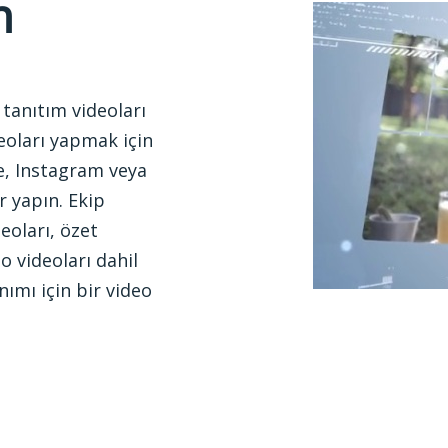
n
tanıtım videoları
eoları yapmak için
e, Instagram veya
r yapın. Ekip
eoları, özet
go videoları dahil
nımı için bir video