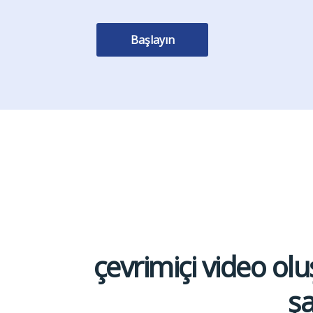
Başlayın
çevrimiçi video oluş
şa