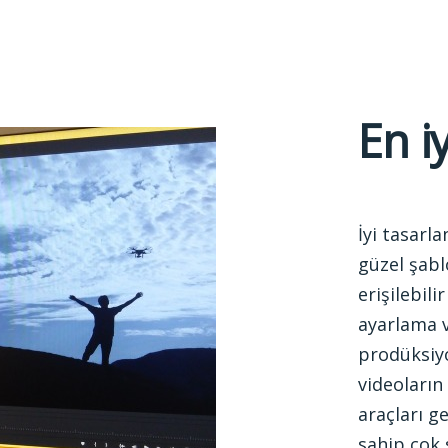
En i
İyi tasarl
güzel şabl
erişilebil
ayarlama v
prodüksiy
videoların
araçları g
sahip çok 