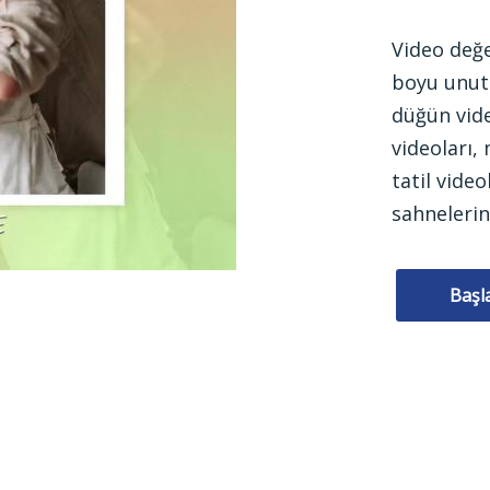
Video değe
boyu unutu
düğün vide
videoları,
tatil video
sahnelerin
Başl